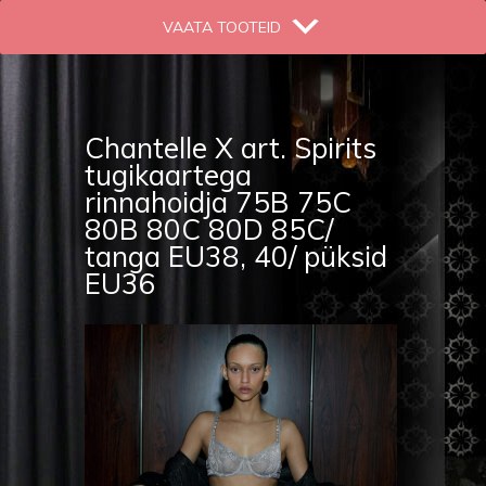
VAATA TOOTEID
Chantelle X art. Spirits
tugikaartega
rinnahoidja 75B 75C
80B 80C 80D 85C/
tanga EU38, 40/ püksid
EU36