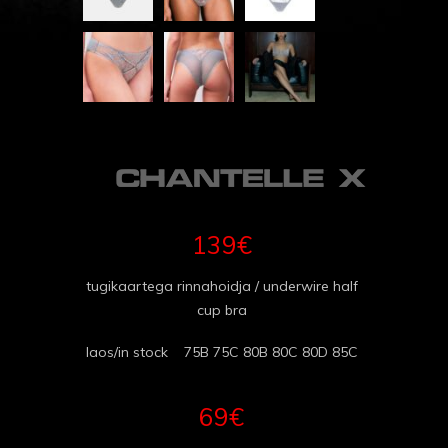
139€
tugikaartega rinnahoidja / underwire half
cup bra
laos/in stock 75B 75C 80B 80C 80D 85C
69€